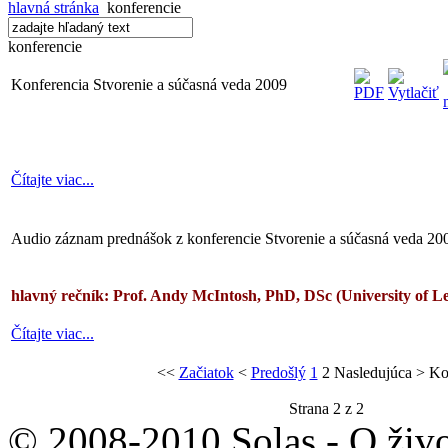
hlavná stránka
konferencie
konferencie
Konferencia Stvorenie a súčasná veda 2009
Čítajte viac...
Audio záznam prednášok z konferencie Stvorenie a súčasná veda 20
hlavný rečník: Prof. Andy McIntosh, PhD, DSc (University of L
Čítajte viac...
<<
Začiatok
<
Predošlý
1
2
Nasledujúca
>
Ko
Strana 2 z 2
© 2008-2010 Solas - O živo