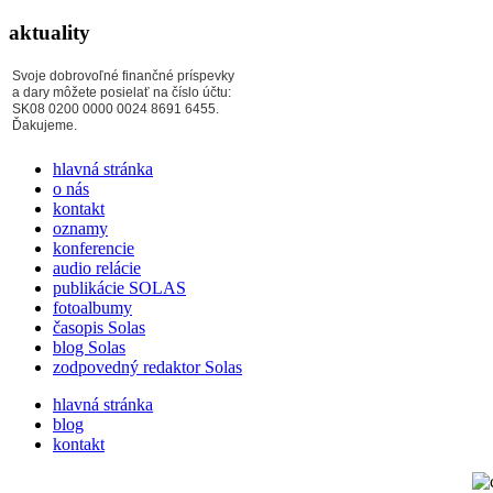
aktuality
Svoje dobrovoľné finančné príspevky
a dary môžete posielať na číslo účtu:
SK08 0200 0000 0024 8691 6455.
Ďakujeme.
hlavná stránka
o nás
kontakt
oznamy
konferencie
audio relácie
publikácie SOLAS
fotoalbumy
časopis Solas
blog Solas
zodpovedný redaktor Solas
hlavná stránka
blog
kontakt